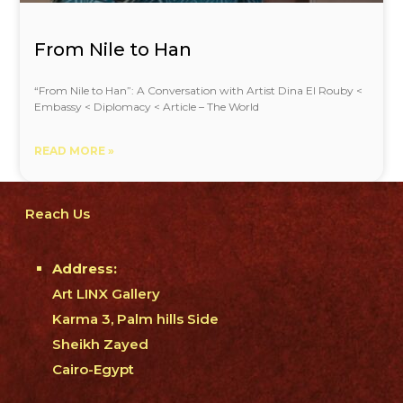
From Nile to Han
“From Nile to Han”: A Conversation with Artist Dina El Rouby <
Embassy < Diplomacy < Article – The World
READ MORE »
Reach Us
Address:
Art LINX Gallery
Karma 3, Palm hills Side
Sheikh Zayed
Cairo-Egypt