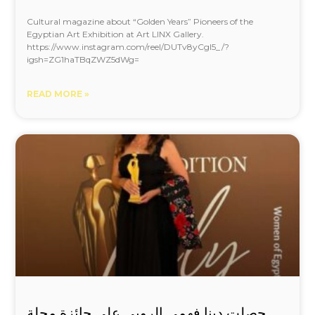
Cultural magazine about “Golden Years” Pioneers of the
Egyptian Art Exhibition at Art LINX Gallery.
https://www.instagram.com/reel/DUTv8yCgl5_/?
igsh=ZG1haTBqZWZ5dWg=
READ MORE »
حصلت دينا فهمي الروبي على جائزة مجلة